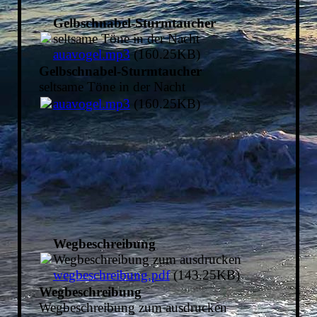
Gelbschnabel-Sturmtaucher
seltsame Töne in der Nacht
auavogel.mp3
(160.25KB)
Gelbschnabel-Sturmtaucher
seltsame Töne in der Nacht
auavogel.mp3
(160.25KB)
Wegbeschreibung
Wegbeschreibung zum ausdrucken
wegbeschreibung.pdf
(143.25KB)
Wegbeschreibung
Wegbeschreibung zum ausdrucken