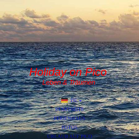
Holiday on Pico
Leben & Träumen
DE
EN
STARTSEITE
FERIENHAUS
FOTOS
URLAUB AUF PICO